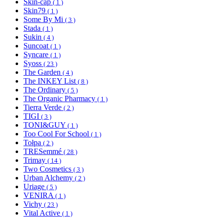
Skin-cap
( 1 )
Skin79
( 1 )
Some By Mi
( 3 )
Stada
( 1 )
Sukin
( 4 )
Suncoat
( 1 )
Syncare
( 1 )
Syoss
( 23 )
The Garden
( 4 )
The INKEY List
( 8 )
The Ordinary
( 5 )
The Organic Pharmacy
( 1 )
Tierra Verde
( 2 )
TIGI
( 3 )
TONI&GUY
( 1 )
Too Cool For School
( 1 )
Tołpa
( 2 )
TRESemmé
( 28 )
Trimay
( 14 )
Two Cosmetics
( 3 )
Urban Alchemy
( 2 )
Uriage
( 5 )
VENIRA
( 1 )
Vichy
( 23 )
Vital Active
( 1 )