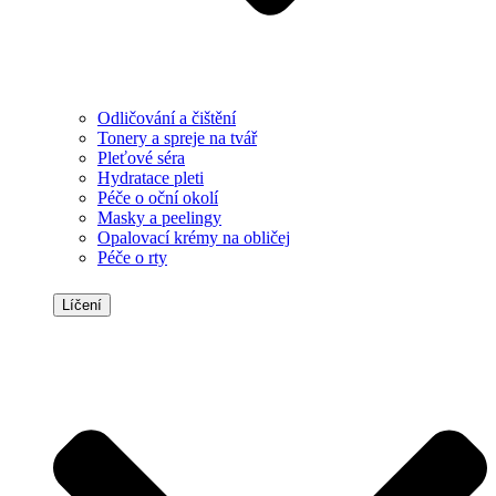
Odličování a čištění
Tonery a spreje na tvář
Pleťové séra
Hydratace pleti
Péče o oční okolí
Masky a peelingy
Opalovací krémy na obličej
Péče o rty
Líčení