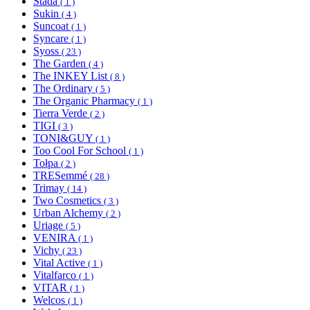
Stada
( 1 )
Sukin
( 4 )
Suncoat
( 1 )
Syncare
( 1 )
Syoss
( 23 )
The Garden
( 4 )
The INKEY List
( 8 )
The Ordinary
( 5 )
The Organic Pharmacy
( 1 )
Tierra Verde
( 2 )
TIGI
( 3 )
TONI&GUY
( 1 )
Too Cool For School
( 1 )
Tołpa
( 2 )
TRESemmé
( 28 )
Trimay
( 14 )
Two Cosmetics
( 3 )
Urban Alchemy
( 2 )
Uriage
( 5 )
VENIRA
( 1 )
Vichy
( 23 )
Vital Active
( 1 )
Vitalfarco
( 1 )
VITAR
( 1 )
Welcos
( 1 )