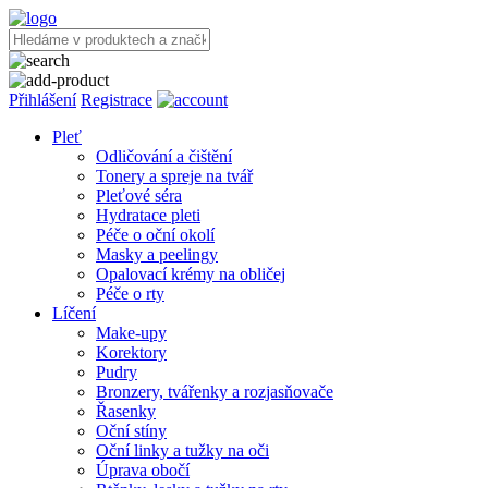
Přihlášení
Registrace
Pleť
Odličování a čištění
Tonery a spreje na tvář
Pleťové séra
Hydratace pleti
Péče o oční okolí
Masky a peelingy
Opalovací krémy na obličej
Péče o rty
Líčení
Make-upy
Korektory
Pudry
Bronzery, tvářenky a rozjasňovače
Řasenky
Oční stíny
Oční linky a tužky na oči
Úprava obočí