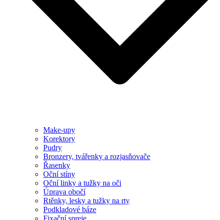
Make-upy
Korektory
Pudry
Bronzery, tvářenky a rozjasňovače
Řasenky
Oční stíny
Oční linky a tužky na oči
Úprava obočí
Rtěnky, lesky a tužky na rty
Podkladové báze
Fixační spreje