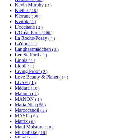
Kevin Murphy
( 3 )
Kiehl's
( 18 )
Klorane
( 30 )
Kvitok
( 1 )
L'occitane
( 2 )
L'Oréal Paris
( 100 )
La Roche-Posay
( 4 )
La'dor
( 11 )
Langhaarmädchen
( 2 )
Lee Stafford
( 3 )
Linola
( 1 )
Liqoil
( 1 )
Living Proof
( 2 )
Love Beauty & Planet
( 14 )
LUSH
( 1 )
Mádara
( 10 )
Malinna
( 1 )
MANON
( 1 )
Maria Nila
( 58 )
Maroccanoil
( 2 )
MASIL
( 6 )
Matrix
( 6 )
Maui Moisture
( 19 )
Milk Shake
( 16 )
Milmil