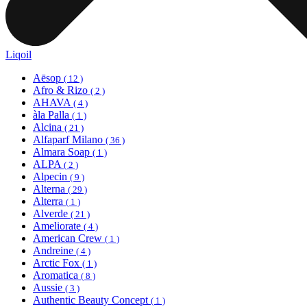
Liqoil
Aēsop
( 12 )
Afro & Rizo
( 2 )
AHAVA
( 4 )
àla Palla
( 1 )
Alcina
( 21 )
Alfaparf Milano
( 36 )
Almara Soap
( 1 )
ALPA
( 2 )
Alpecin
( 9 )
Alterna
( 29 )
Alterra
( 1 )
Alverde
( 21 )
Ameliorate
( 4 )
American Crew
( 1 )
Andreine
( 4 )
Arctic Fox
( 1 )
Aromatica
( 8 )
Aussie
( 3 )
Authentic Beauty Concept
( 1 )