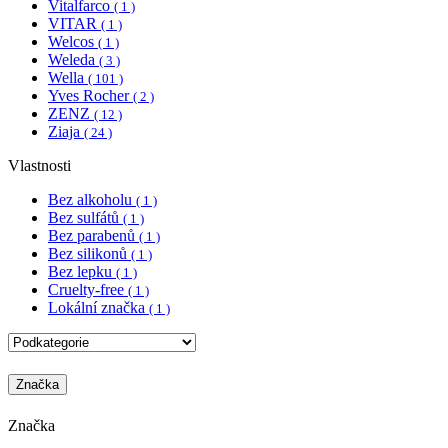
Vitalfarco
( 1 )
VITAR
( 1 )
Welcos
( 1 )
Weleda
( 3 )
Wella
( 101 )
Yves Rocher
( 2 )
ZENZ
( 12 )
Ziaja
( 24 )
Vlastnosti
Bez alkoholu
( 1 )
Bez sulfátů
( 1 )
Bez parabenů
( 1 )
Bez silikonů
( 1 )
Bez lepku
( 1 )
Cruelty-free
( 1 )
Lokální značka
( 1 )
Značka
Značka