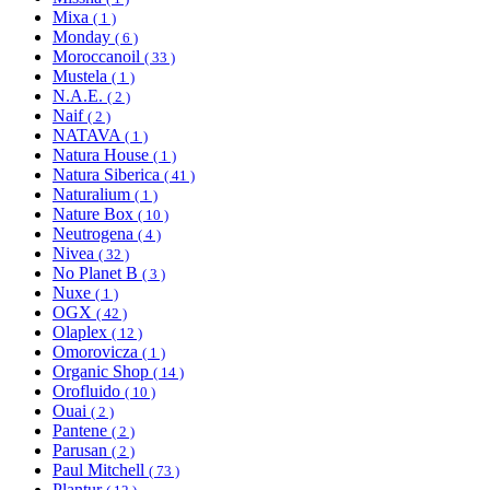
Mixa
( 1 )
Monday
( 6 )
Moroccanoil
( 33 )
Mustela
( 1 )
N.A.E.
( 2 )
Naif
( 2 )
NATAVA
( 1 )
Natura House
( 1 )
Natura Siberica
( 41 )
Naturalium
( 1 )
Nature Box
( 10 )
Neutrogena
( 4 )
Nivea
( 32 )
No Planet B
( 3 )
Nuxe
( 1 )
OGX
( 42 )
Olaplex
( 12 )
Omorovicza
( 1 )
Organic Shop
( 14 )
Orofluido
( 10 )
Ouai
( 2 )
Pantene
( 2 )
Parusan
( 2 )
Paul Mitchell
( 73 )
Plantur