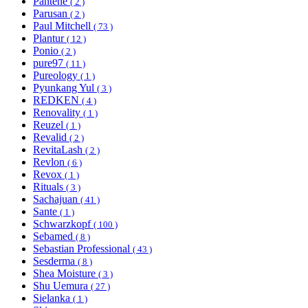
Pantene
( 2 )
Parusan
( 2 )
Paul Mitchell
( 73 )
Plantur
( 12 )
Ponio
( 2 )
pure97
( 11 )
Pureology
( 1 )
Pyunkang Yul
( 3 )
REDKEN
( 4 )
Renovality
( 1 )
Reuzel
( 1 )
Revalid
( 2 )
RevitaLash
( 2 )
Revlon
( 6 )
Revox
( 1 )
Rituals
( 3 )
Sachajuan
( 41 )
Sante
( 1 )
Schwarzkopf
( 100 )
Sebamed
( 8 )
Sebastian Professional
( 43 )
Sesderma
( 8 )
Shea Moisture
( 3 )
Shu Uemura
( 27 )
Sielanka
( 1 )