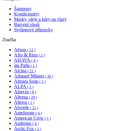
Šampony
Kondicionéry
Masky, oleje a kúry na vlasy
Barvení vlasů
Stylingové přípravky
Značka
Aēsop
( 12 )
Afro & Rizo
( 2 )
AHAVA
( 4 )
àla Palla
( 1 )
Alcina
( 21 )
Alfaparf Milano
( 36 )
Almara Soap
( 1 )
ALPA
( 2 )
Alpecin
( 9 )
Alterna
( 29 )
Alterra
( 1 )
Alverde
( 21 )
Ameliorate
( 4 )
American Crew
( 1 )
Andreine
( 4 )
Arctic Fox
( 1 )