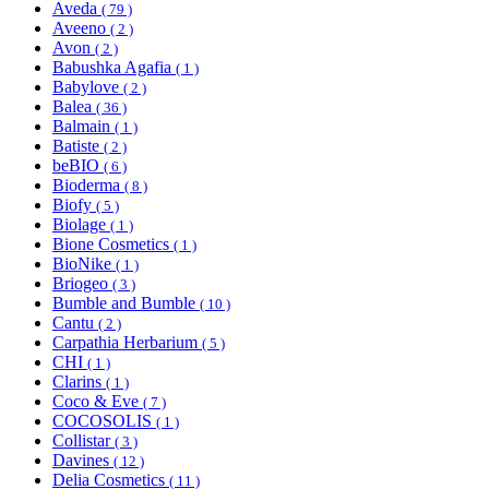
Aveda
( 79 )
Aveeno
( 2 )
Avon
( 2 )
Babushka Agafia
( 1 )
Babylove
( 2 )
Balea
( 36 )
Balmain
( 1 )
Batiste
( 2 )
beBIO
( 6 )
Bioderma
( 8 )
Biofy
( 5 )
Biolage
( 1 )
Bione Cosmetics
( 1 )
BioNike
( 1 )
Briogeo
( 3 )
Bumble and Bumble
( 10 )
Cantu
( 2 )
Carpathia Herbarium
( 5 )
CHI
( 1 )
Clarins
( 1 )
Coco & Eve
( 7 )
COCOSOLIS
( 1 )
Collistar
( 3 )
Davines
( 12 )
Delia Cosmetics
( 11 )