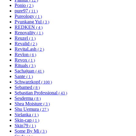
( 12 )
Ponio
( 2 )
pure97
( 11 )
Pureology
( 1 )
Pyunkang Yul
( 3 )
REDKEN
( 4 )
Renovality
( 1 )
Reuzel
( 1 )
Revalid
( 2 )
RevitaLash
( 2 )
Revlon
( 6 )
Revox
( 1 )
Rituals
( 3 )
Sachajuan
( 41 )
Sante
( 1 )
Schwarzkopf
( 100 )
Sebamed
( 8 )
Sebastian Professional
( 43 )
Sesderma
( 8 )
Shea Moisture
( 3 )
Shu Uemura
( 27 )
Sielanka
( 1 )
Skin-cap
( 1 )
Skin79
( 1 )
Some By Mi
( 3 )