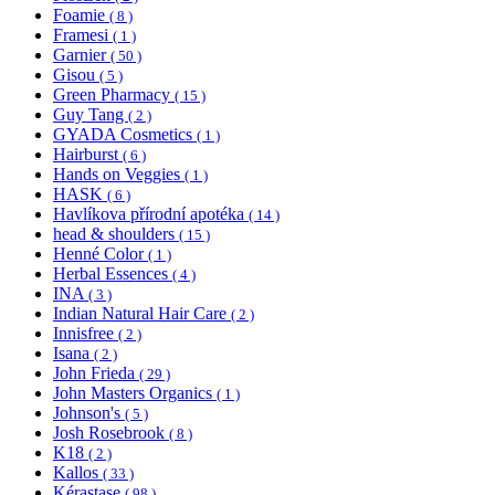
Foamie
( 8 )
Framesi
( 1 )
Garnier
( 50 )
Gisou
( 5 )
Green Pharmacy
( 15 )
Guy Tang
( 2 )
GYADA Cosmetics
( 1 )
Hairburst
( 6 )
Hands on Veggies
( 1 )
HASK
( 6 )
Havlíkova přírodní apotéka
( 14 )
head & shoulders
( 15 )
Henné Color
( 1 )
Herbal Essences
( 4 )
INA
( 3 )
Indian Natural Hair Care
( 2 )
Innisfree
( 2 )
Isana
( 2 )
John Frieda
( 29 )
John Masters Organics
( 1 )
Johnson's
( 5 )
Josh Rosebrook
( 8 )
K18
( 2 )
Kallos
( 33 )
Kérastase
( 98 )