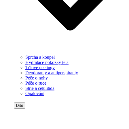
Sprcha a koupel
Hydratace pokožky těla
Tělové peelingy
Deodoranty a antiperspiranty
Péče o nohy
Péče o ruce
Strie a celulitida
Opalování
Dítě