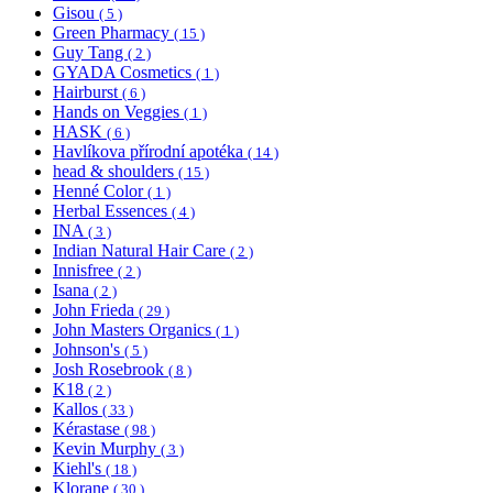
Gisou
( 5 )
Green Pharmacy
( 15 )
Guy Tang
( 2 )
GYADA Cosmetics
( 1 )
Hairburst
( 6 )
Hands on Veggies
( 1 )
HASK
( 6 )
Havlíkova přírodní apotéka
( 14 )
head & shoulders
( 15 )
Henné Color
( 1 )
Herbal Essences
( 4 )
INA
( 3 )
Indian Natural Hair Care
( 2 )
Innisfree
( 2 )
Isana
( 2 )
John Frieda
( 29 )
John Masters Organics
( 1 )
Johnson's
( 5 )
Josh Rosebrook
( 8 )
K18
( 2 )
Kallos
( 33 )
Kérastase
( 98 )
Kevin Murphy
( 3 )
Kiehl's
( 18 )
Klorane
( 30 )