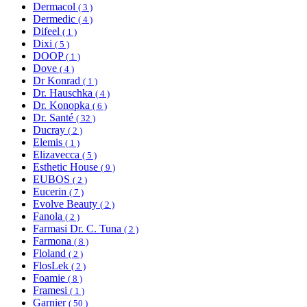
Dermacol
( 3 )
Dermedic
( 4 )
Difeel
( 1 )
Dixi
( 5 )
DOOP
( 1 )
Dove
( 4 )
Dr Konrad
( 1 )
Dr. Hauschka
( 4 )
Dr. Konopka
( 6 )
Dr. Santé
( 32 )
Ducray
( 2 )
Elemis
( 1 )
Elizavecca
( 5 )
Esthetic House
( 9 )
EUBOS
( 2 )
Eucerin
( 7 )
Evolve Beauty
( 2 )
Fanola
( 2 )
Farmasi Dr. C. Tuna
( 2 )
Farmona
( 8 )
Floland
( 2 )
FlosLek
( 2 )
Foamie
( 8 )
Framesi
( 1 )
Garnier
( 50 )