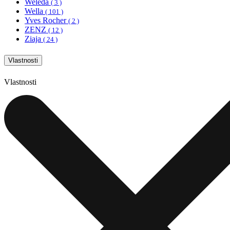
Weleda
( 3 )
Wella
( 101 )
Yves Rocher
( 2 )
ZENZ
( 12 )
Ziaja
( 24 )
Vlastnosti
Vlastnosti