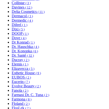
Collistar
( 3 )
Davines
( 12 )
Delia Cosmetics
( 11 )
Dermacol
( 3 )
Dermedic
( 4 )
Difeel
( 1 )
Dixi
( 5 )
DOOP
( 1 )
Dove
( 4 )
Dr Konrad
( 1 )
Dr. Hauschka
( 4 )
Dr. Konopka
( 6 )
Dr. Santé
( 32 )
Ducray
( 2 )
Elemis
( 1 )
Elizavecca
( 5 )
Esthetic House
( 9 )
EUBOS
( 2 )
Eucerin
( 7 )
Evolve Beauty
( 2 )
Fanola
( 2 )
Farmasi Dr. C. Tuna
( 2 )
Farmona
( 8 )
Floland
( 2 )
FlosLek
( 2 )