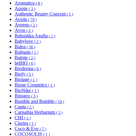
Aromatica
( 8 )
Aussie
( 3 )
Authentic Beauty Concept
( 1 )
Aveda
( 79 )
Aveeno
( 2 )
Avon
( 2 )
Babushka Agafia
( 1 )
Babylove
( 2 )
Balea
( 36 )
Balmain
( 1 )
Batiste
( 2 )
beBIO
( 6 )
Bioderma
( 8 )
Biofy
( 5 )
Biolage
( 1 )
Bione Cosmetics
( 1 )
BioNike
( 1 )
Briogeo
( 3 )
Bumble and Bumble
( 10 )
Cantu
( 2 )
Carpathia Herbarium
( 5 )
CHI
( 1 )
Clarins
( 1 )
Coco & Eve
( 7 )
COCOSOLIS
( 1 )