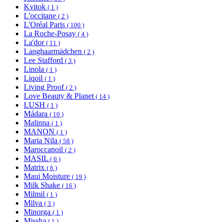
Kvitok
( 1 )
L'occitane
( 2 )
L'Oréal Paris
( 100 )
La Roche-Posay
( 4 )
La'dor
( 11 )
Langhaarmädchen
( 2 )
Lee Stafford
( 3 )
Linola
( 1 )
Liqoil
( 1 )
Living Proof
( 2 )
Love Beauty & Planet
( 14 )
LUSH
( 1 )
Mádara
( 10 )
Malinna
( 1 )
MANON
( 1 )
Maria Nila
( 58 )
Maroccanoil
( 2 )
MASIL
( 6 )
Matrix
( 6 )
Maui Moisture
( 19 )
Milk Shake
( 16 )
Milmil
( 1 )
Milva
( 3 )
Minorga
( 1 )
Missha
( 1 )