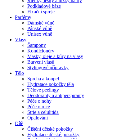
Rtěnky, lesky a tužky na rty
Podkladové báze
Fixační spreje
Parfémy
Dámské vůně
Pánské vůně
Unisex vůně
Vlasy
Šampony
Kondicionéry
Masky, oleje a kúry na vlasy
Barvení vlasů
Stylingové přípravky
Tělo
Sprcha a koupel
Hydratace pokožky těla
Tělové peelingy
Deodoranty a antiperspiranty
Péče o nohy
Péče o ruce
Strie a celulitida
Opalování
Dítě
Čištění dětské pokožky
Hydratace dětské pokožky