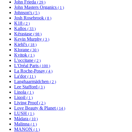
John Frieda
( 29 )
John Masters Organics
( 1 )
Johnson's
( 5 )
Josh Rosebrook
( 8 )
K18
( 2 )
Kallos
( 33 )
Kérastase
( 98 )
Kevin Murphy
( 3 )
Kiehl's
( 18 )
Klorane
( 30 )
Kvitok
( 1 )
L'occitane
( 2 )
L'Oréal Paris
( 100 )
La Roche-Posay
( 4 )
La'dor
( 11 )
Langhaarmädchen
( 2 )
Lee Stafford
( 3 )
Linola
( 1 )
Liqoil
( 1 )
Living Proof
( 2 )
Love Beauty & Planet
( 14 )
LUSH
( 1 )
Mádara
( 10 )
Malinna
( 1 )
MANON
( 1 )