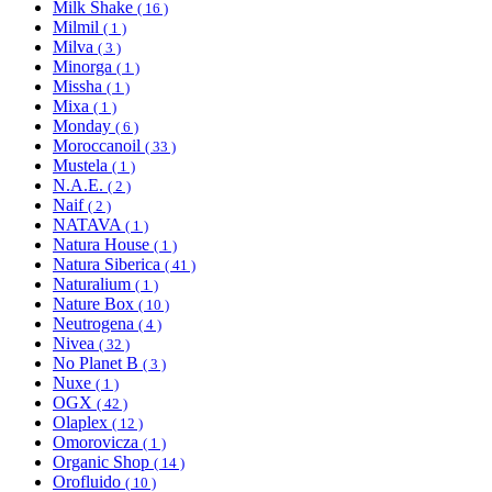
Milk Shake
( 16 )
Milmil
( 1 )
Milva
( 3 )
Minorga
( 1 )
Missha
( 1 )
Mixa
( 1 )
Monday
( 6 )
Moroccanoil
( 33 )
Mustela
( 1 )
N.A.E.
( 2 )
Naif
( 2 )
NATAVA
( 1 )
Natura House
( 1 )
Natura Siberica
( 41 )
Naturalium
( 1 )
Nature Box
( 10 )
Neutrogena
( 4 )
Nivea
( 32 )
No Planet B
( 3 )
Nuxe
( 1 )
OGX
( 42 )
Olaplex
( 12 )
Omorovicza
( 1 )
Organic Shop
( 14 )
Orofluido
( 10 )