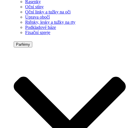
Řasenky
Oční stíny
Oční linky a tužky na oči
Úprava obočí
Rtěnky, lesky a tužky na rty
Podkladové báze
Fixační spreje
Parfémy