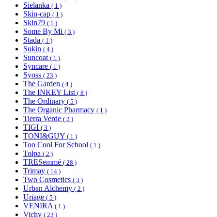
Sielanka
( 1 )
Skin-cap
( 1 )
Skin79
( 1 )
Some By Mi
( 3 )
Stada
( 1 )
Sukin
( 4 )
Suncoat
( 1 )
Syncare
( 1 )
Syoss
( 23 )
The Garden
( 4 )
The INKEY List
( 8 )
The Ordinary
( 5 )
The Organic Pharmacy
( 1 )
Tierra Verde
( 2 )
TIGI
( 3 )
TONI&GUY
( 1 )
Too Cool For School
( 1 )
Tołpa
( 2 )
TRESemmé
( 28 )
Trimay
( 14 )
Two Cosmetics
( 3 )
Urban Alchemy
( 2 )
Uriage
( 5 )
VENIRA
( 1 )
Vichy
( 23 )