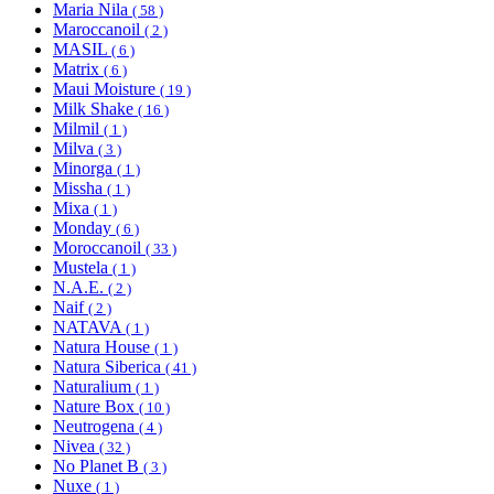
Maria Nila
( 58 )
Maroccanoil
( 2 )
MASIL
( 6 )
Matrix
( 6 )
Maui Moisture
( 19 )
Milk Shake
( 16 )
Milmil
( 1 )
Milva
( 3 )
Minorga
( 1 )
Missha
( 1 )
Mixa
( 1 )
Monday
( 6 )
Moroccanoil
( 33 )
Mustela
( 1 )
N.A.E.
( 2 )
Naif
( 2 )
NATAVA
( 1 )
Natura House
( 1 )
Natura Siberica
( 41 )
Naturalium
( 1 )
Nature Box
( 10 )
Neutrogena
( 4 )
Nivea
( 32 )
No Planet B
( 3 )
Nuxe
( 1 )