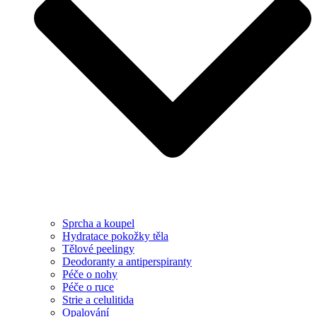
Sprcha a koupel
Hydratace pokožky těla
Tělové peelingy
Deodoranty a antiperspiranty
Péče o nohy
Péče o ruce
Strie a celulitida
Opalování