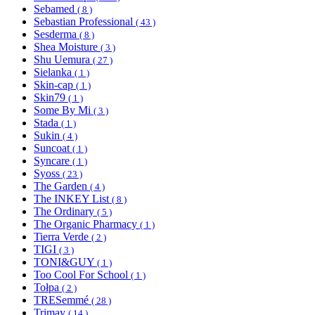
Sebamed
( 8 )
Sebastian Professional
( 43 )
Sesderma
( 8 )
Shea Moisture
( 3 )
Shu Uemura
( 27 )
Sielanka
( 1 )
Skin-cap
( 1 )
Skin79
( 1 )
Some By Mi
( 3 )
Stada
( 1 )
Sukin
( 4 )
Suncoat
( 1 )
Syncare
( 1 )
Syoss
( 23 )
The Garden
( 4 )
The INKEY List
( 8 )
The Ordinary
( 5 )
The Organic Pharmacy
( 1 )
Tierra Verde
( 2 )
TIGI
( 3 )
TONI&GUY
( 1 )
Too Cool For School
( 1 )
Tołpa
( 2 )
TRESemmé
( 28 )
Trimay
( 14 )