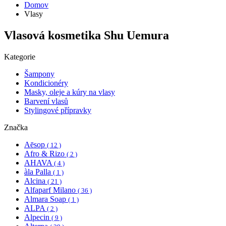
Domov
Vlasy
Vlasová kosmetika Shu Uemura
Kategorie
Šampony
Kondicionéry
Masky, oleje a kúry na vlasy
Barvení vlasů
Stylingové přípravky
Značka
Aēsop
( 12 )
Afro & Rizo
( 2 )
AHAVA
( 4 )
àla Palla
( 1 )
Alcina
( 21 )
Alfaparf Milano
( 36 )
Almara Soap
( 1 )
ALPA
( 2 )
Alpecin
( 9 )