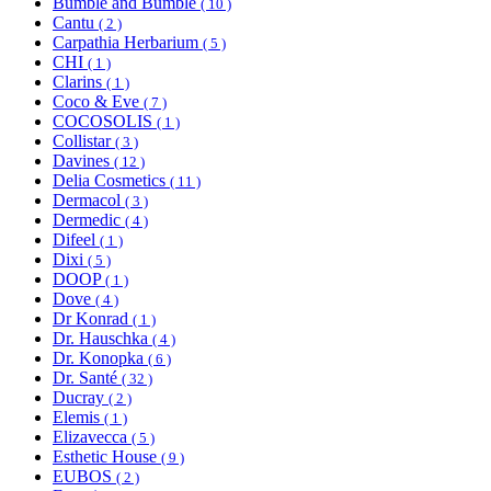
Bumble and Bumble
( 10 )
Cantu
( 2 )
Carpathia Herbarium
( 5 )
CHI
( 1 )
Clarins
( 1 )
Coco & Eve
( 7 )
COCOSOLIS
( 1 )
Collistar
( 3 )
Davines
( 12 )
Delia Cosmetics
( 11 )
Dermacol
( 3 )
Dermedic
( 4 )
Difeel
( 1 )
Dixi
( 5 )
DOOP
( 1 )
Dove
( 4 )
Dr Konrad
( 1 )
Dr. Hauschka
( 4 )
Dr. Konopka
( 6 )
Dr. Santé
( 32 )
Ducray
( 2 )
Elemis
( 1 )
Elizavecca
( 5 )
Esthetic House
( 9 )
EUBOS
( 2 )