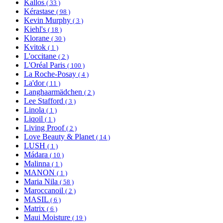
Kallos
( 33 )
Kérastase
( 98 )
Kevin Murphy
( 3 )
Kiehl's
( 18 )
Klorane
( 30 )
Kvitok
( 1 )
L'occitane
( 2 )
L'Oréal Paris
( 100 )
La Roche-Posay
( 4 )
La'dor
( 11 )
Langhaarmädchen
( 2 )
Lee Stafford
( 3 )
Linola
( 1 )
Liqoil
( 1 )
Living Proof
( 2 )
Love Beauty & Planet
( 14 )
LUSH
( 1 )
Mádara
( 10 )
Malinna
( 1 )
MANON
( 1 )
Maria Nila
( 58 )
Maroccanoil
( 2 )
MASIL
( 6 )
Matrix
( 6 )
Maui Moisture
( 19 )