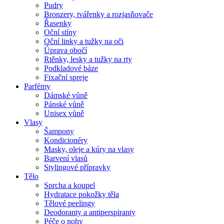
Pudry
Bronzery, tvářenky a rozjasňovače
Řasenky
Oční stíny
Oční linky a tužky na oči
Úprava obočí
Rtěnky, lesky a tužky na rty
Podkladové báze
Fixační spreje
Parfémy
Dámské vůně
Pánské vůně
Unisex vůně
Vlasy
Šampony
Kondicionéry
Masky, oleje a kúry na vlasy
Barvení vlasů
Stylingové přípravky
Tělo
Sprcha a koupel
Hydratace pokožky těla
Tělové peelingy
Deodoranty a antiperspiranty
Péče o nohy