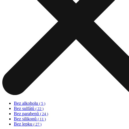
Bez alkoholu
( 5 )
Bez sulfátů
( 22 )
Bez parabenů
( 24 )
Bez silikonů
( 11 )
Bez lepku
( 27 )