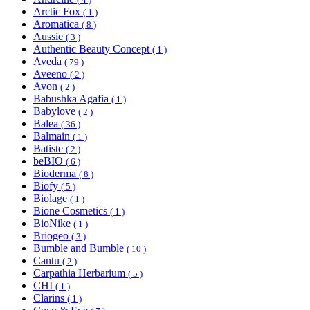
Arctic Fox
( 1 )
Aromatica
( 8 )
Aussie
( 3 )
Authentic Beauty Concept
( 1 )
Aveda
( 79 )
Aveeno
( 2 )
Avon
( 2 )
Babushka Agafia
( 1 )
Babylove
( 2 )
Balea
( 36 )
Balmain
( 1 )
Batiste
( 2 )
beBIO
( 6 )
Bioderma
( 8 )
Biofy
( 5 )
Biolage
( 1 )
Bione Cosmetics
( 1 )
BioNike
( 1 )
Briogeo
( 3 )
Bumble and Bumble
( 10 )
Cantu
( 2 )
Carpathia Herbarium
( 5 )
CHI
( 1 )
Clarins
( 1 )