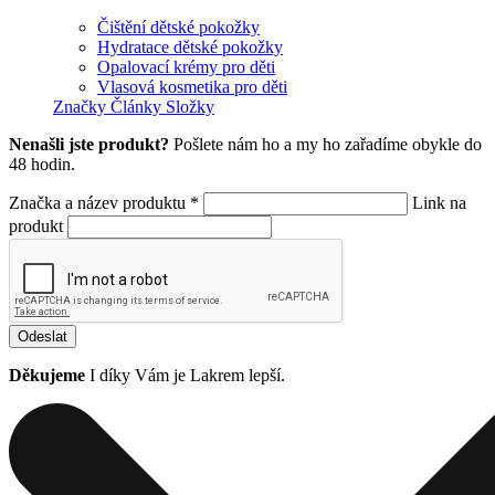
Čištění dětské pokožky
Hydratace dětské pokožky
Opalovací krémy pro děti
Vlasová kosmetika pro děti
Značky
Články
Složky
Nenašli jste produkt?
Pošlete nám ho a my ho zařadíme obykle do
48 hodin.
Značka a název produktu *
Link na
produkt
Odeslat
Děkujeme
I díky Vám je Lakrem lepší.