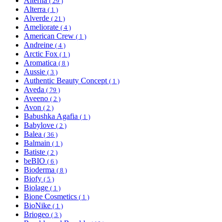
Alterna
( 29 )
Alterra
( 1 )
Alverde
( 21 )
Ameliorate
( 4 )
American Crew
( 1 )
Andreine
( 4 )
Arctic Fox
( 1 )
Aromatica
( 8 )
Aussie
( 3 )
Authentic Beauty Concept
( 1 )
Aveda
( 79 )
Aveeno
( 2 )
Avon
( 2 )
Babushka Agafia
( 1 )
Babylove
( 2 )
Balea
( 36 )
Balmain
( 1 )
Batiste
( 2 )
beBIO
( 6 )
Bioderma
( 8 )
Biofy
( 5 )
Biolage
( 1 )
Bione Cosmetics
( 1 )
BioNike
( 1 )
Briogeo
( 3 )