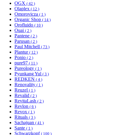
OGX
( 42 )
Olaplex
( 12 )
Omorovicza
( 1 )
Organic Shop
( 14 )
Orofluido
( 10 )
Ouai
( 2 )
Pantene
( 2 )
Parusan
( 2 )
Paul Mitchell
( 73 )
Plantur
( 12 )
Ponio
( 2 )
pure97
( 11 )
Pureology
( 1 )
Pyunkang Yul
( 3 )
REDKEN
( 4 )
Renovality
( 1 )
Reuzel
( 1 )
Revalid
( 2 )
RevitaLash
( 2 )
Revlon
( 6 )
Revox
( 1 )
Rituals
( 3 )
Sachajuan
( 41 )
Sante
( 1 )
Schwarzkopf
( 100 )