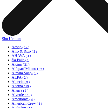
Shu Uemura
Aēsop
( 12 )
Afro & Rizo
( 2 )
AHAVA
( 4 )
àla Palla
( 1 )
Alcina
( 21 )
Alfaparf Milano
( 36 )
Almara Soap
( 1 )
ALPA
( 2 )
Alpecin
( 9 )
Alterna
( 29 )
Alterra
( 1 )
Alverde
( 21 )
Ameliorate
( 4 )
American Crew
( 1 )
Andreine
( 4 )