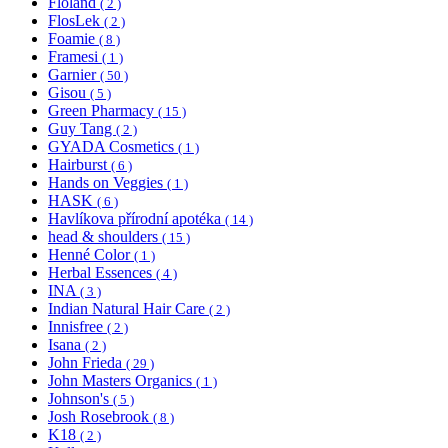
Floland
( 2 )
FlosLek
( 2 )
Foamie
( 8 )
Framesi
( 1 )
Garnier
( 50 )
Gisou
( 5 )
Green Pharmacy
( 15 )
Guy Tang
( 2 )
GYADA Cosmetics
( 1 )
Hairburst
( 6 )
Hands on Veggies
( 1 )
HASK
( 6 )
Havlíkova přírodní apotéka
( 14 )
head & shoulders
( 15 )
Henné Color
( 1 )
Herbal Essences
( 4 )
INA
( 3 )
Indian Natural Hair Care
( 2 )
Innisfree
( 2 )
Isana
( 2 )
John Frieda
( 29 )
John Masters Organics
( 1 )
Johnson's
( 5 )
Josh Rosebrook
( 8 )
K18
( 2 )