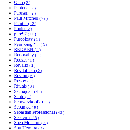
Ouai
( 2 )
Pantene
( 2 )
Parusan
( 2 )
Paul Mitchell
( 73 )
Plantur
( 12 )
Ponio
( 2 )
pure97
( 11 )
Pureology
( 1 )
Pyunkang Yul
( 3 )
REDKEN
( 4 )
Renovality
( 1 )
Reuzel
( 1 )
Revalid
( 2 )
RevitaLash
( 2 )
Revlon
( 6 )
Revox
( 1 )
Rituals
( 3 )
Sachajuan
( 41 )
Sante
( 1 )
Schwarzkopf
( 100 )
Sebamed
( 8 )
Sebastian Professional
( 43 )
Sesderma
( 8 )
Shea Moisture
( 3 )
Shu Uemura
( 27 )