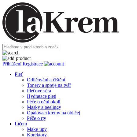
Přihlášení
Registrace
Pleť
Odličování a čištění
Tonery a spreje na tvář
Pleťové séra
Hydratace pleti
Péče o oční okolí
Masky a peelingy
Opalovací krémy na obličej
Péče o rty
Líčení
Make-upy
Korektory