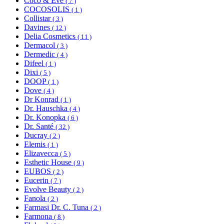
Coco & Eve
( 7 )
COCOSOLIS
( 1 )
Collistar
( 3 )
Davines
( 12 )
Delia Cosmetics
( 11 )
Dermacol
( 3 )
Dermedic
( 4 )
Difeel
( 1 )
Dixi
( 5 )
DOOP
( 1 )
Dove
( 4 )
Dr Konrad
( 1 )
Dr. Hauschka
( 4 )
Dr. Konopka
( 6 )
Dr. Santé
( 32 )
Ducray
( 2 )
Elemis
( 1 )
Elizavecca
( 5 )
Esthetic House
( 9 )
EUBOS
( 2 )
Eucerin
( 7 )
Evolve Beauty
( 2 )
Fanola
( 2 )
Farmasi Dr. C. Tuna
( 2 )
Farmona
( 8 )