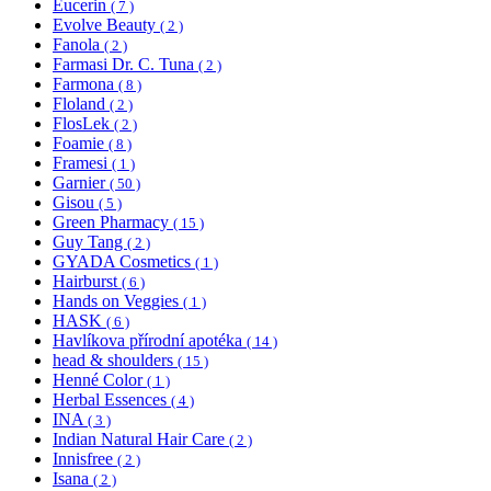
Eucerin
( 7 )
Evolve Beauty
( 2 )
Fanola
( 2 )
Farmasi Dr. C. Tuna
( 2 )
Farmona
( 8 )
Floland
( 2 )
FlosLek
( 2 )
Foamie
( 8 )
Framesi
( 1 )
Garnier
( 50 )
Gisou
( 5 )
Green Pharmacy
( 15 )
Guy Tang
( 2 )
GYADA Cosmetics
( 1 )
Hairburst
( 6 )
Hands on Veggies
( 1 )
HASK
( 6 )
Havlíkova přírodní apotéka
( 14 )
head & shoulders
( 15 )
Henné Color
( 1 )
Herbal Essences
( 4 )
INA
( 3 )
Indian Natural Hair Care
( 2 )
Innisfree
( 2 )
Isana
( 2 )