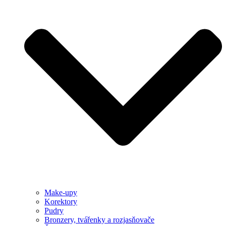
Make-upy
Korektory
Pudry
Bronzery, tvářenky a rozjasňovače