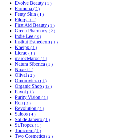
Evolve Beauty
( 1 )
Farmona
( 2 )
Fenty Skin
( 1 )
Filorga
( 1 )
First Aid Beauty
( 1 )
Green Pharmacy
( 2 )
Indie Lee
( 3 )
Institut Esthederm
( 1 )
Kneipp
( 1 )
Lierac
( 1 )
marocMaroc
( 1 )
Natura Siberica
( 3 )
Nuxe
( 1 )
Olival
( 2 )
Omorovicza
( 1 )
Organic Shop
( 13 )
Payot
( 1 )
Purity Vision
( 1 )
Ren
( 3 )
Revolution
( 1 )
Saloos
( 4 )
Sol de Janeiro
( 1 )
St.Tropez
( 1 )
Topicrem
( 1 )
Two Cosmetics
( 2 )