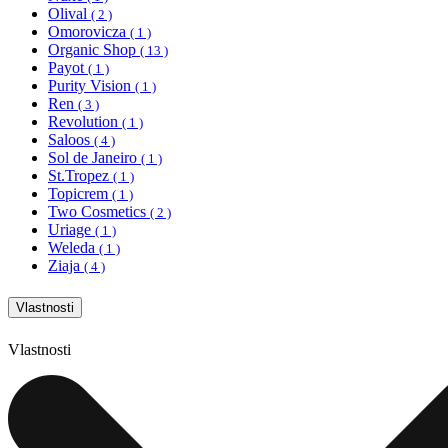
Olival
( 2 )
Omorovicza
( 1 )
Organic Shop
( 13 )
Payot
( 1 )
Purity Vision
( 1 )
Ren
( 3 )
Revolution
( 1 )
Saloos
( 4 )
Sol de Janeiro
( 1 )
St.Tropez
( 1 )
Topicrem
( 1 )
Two Cosmetics
( 2 )
Uriage
( 1 )
Weleda
( 1 )
Ziaja
( 4 )
Vlastnosti
Vlastnosti