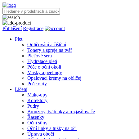
Přihlášení
Registrace
Pleť
Odličování a čištění
Tonery a spreje na tvář
Pleťové séra
Hydratace pleti
Péče o oční okolí
Masky a peelingy
Opalovací krémy na obličej
Péče o rty
Líčení
Make-upy
Korektory
Pudry
Bronzery, tvářenky a rozjasňovače
Řasenky
Oční stíny
Oční linky a tužky na oči
Úprava obočí