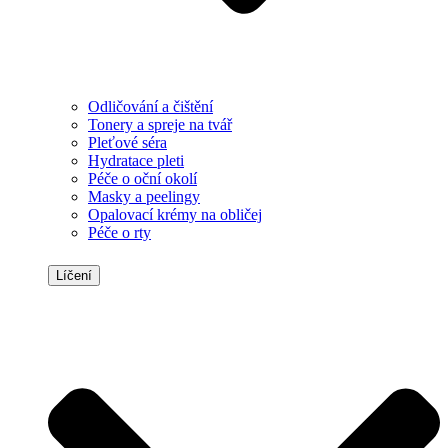
Odličování a čištění
Tonery a spreje na tvář
Pleťové séra
Hydratace pleti
Péče o oční okolí
Masky a peelingy
Opalovací krémy na obličej
Péče o rty
Líčení