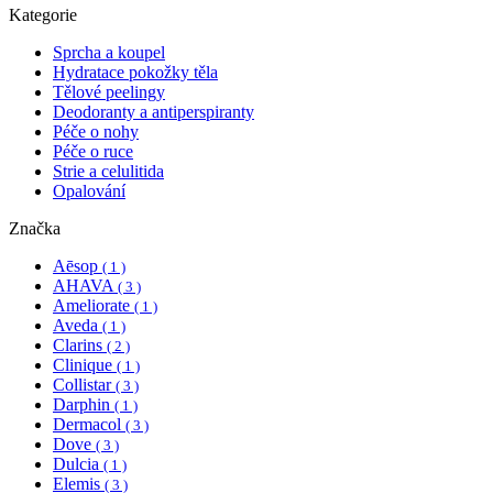
Kategorie
Sprcha a koupel
Hydratace pokožky těla
Tělové peelingy
Deodoranty a antiperspiranty
Péče o nohy
Péče o ruce
Strie a celulitida
Opalování
Značka
Aēsop
( 1 )
AHAVA
( 3 )
Ameliorate
( 1 )
Aveda
( 1 )
Clarins
( 2 )
Clinique
( 1 )
Collistar
( 3 )
Darphin
( 1 )
Dermacol
( 3 )
Dove
( 3 )
Dulcia
( 1 )
Elemis
( 3 )