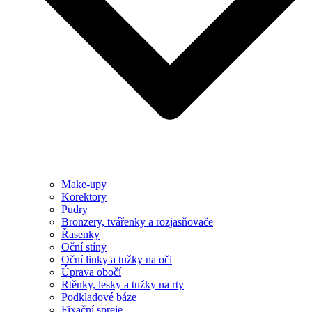
Make-upy
Korektory
Pudry
Bronzery, tvářenky a rozjasňovače
Řasenky
Oční stíny
Oční linky a tužky na oči
Úprava obočí
Rtěnky, lesky a tužky na rty
Podkladové báze
Fixační spreje