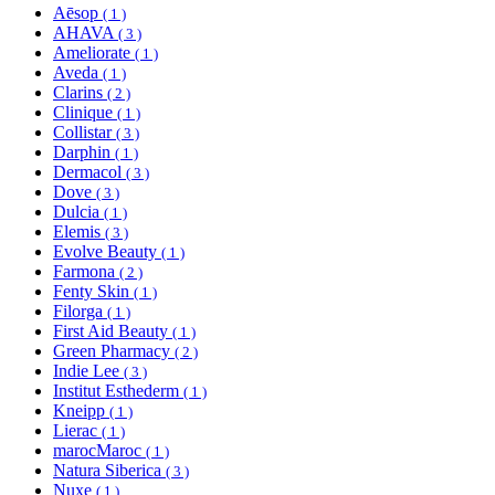
Aēsop
( 1 )
AHAVA
( 3 )
Ameliorate
( 1 )
Aveda
( 1 )
Clarins
( 2 )
Clinique
( 1 )
Collistar
( 3 )
Darphin
( 1 )
Dermacol
( 3 )
Dove
( 3 )
Dulcia
( 1 )
Elemis
( 3 )
Evolve Beauty
( 1 )
Farmona
( 2 )
Fenty Skin
( 1 )
Filorga
( 1 )
First Aid Beauty
( 1 )
Green Pharmacy
( 2 )
Indie Lee
( 3 )
Institut Esthederm
( 1 )
Kneipp
( 1 )
Lierac
( 1 )
marocMaroc
( 1 )
Natura Siberica
( 3 )
Nuxe
( 1 )