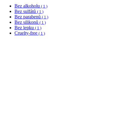
Bez alkoholu
( 1 )
Bez sulfátů
( 1 )
Bez parabenů
( 1 )
Bez silikonů
( 1 )
Bez lepku
( 1 )
Cruelty-free
( 1 )