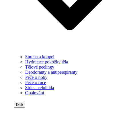
Sprcha a koupel
Hydratace pokožky těla
Tělové peelingy
Deodoranty a antiperspiranty
Péče o nohy
Péče o ruce
Strie a celulitida
Opalování
Dítě