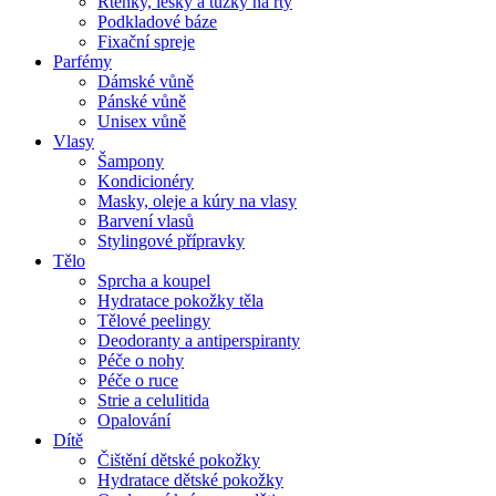
Rtěnky, lesky a tužky na rty
Podkladové báze
Fixační spreje
Parfémy
Dámské vůně
Pánské vůně
Unisex vůně
Vlasy
Šampony
Kondicionéry
Masky, oleje a kúry na vlasy
Barvení vlasů
Stylingové přípravky
Tělo
Sprcha a koupel
Hydratace pokožky těla
Tělové peelingy
Deodoranty a antiperspiranty
Péče o nohy
Péče o ruce
Strie a celulitida
Opalování
Dítě
Čištění dětské pokožky
Hydratace dětské pokožky