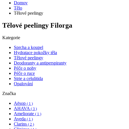
Domov
Tělo
Tělové peelingy
Tělové peelingy Filorga
Kategorie
Sprcha a koupel
Hydratace pokožky těla
Tělové peelingy
Deodoranty a antiperspiranty
Péče o nohy
Péče o ruce
Strie a celulitida
Opalování
Značka
Aēsop
( 1 )
AHAVA
( 3 )
Ameliorate
( 1 )
Aveda
( 1 )
Clarins
( 2 )