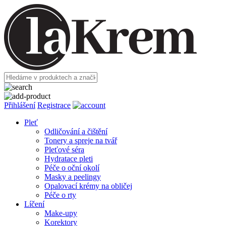
Přihlášení
Registrace
Pleť
Odličování a čištění
Tonery a spreje na tvář
Pleťové séra
Hydratace pleti
Péče o oční okolí
Masky a peelingy
Opalovací krémy na obličej
Péče o rty
Líčení
Make-upy
Korektory