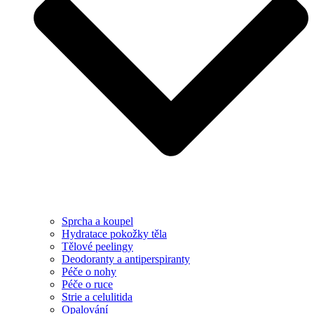
Sprcha a koupel
Hydratace pokožky těla
Tělové peelingy
Deodoranty a antiperspiranty
Péče o nohy
Péče o ruce
Strie a celulitida
Opalování