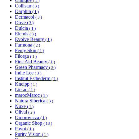
Clinique
( 1 )
Collistar
( 3 )
Darphin
( 1 )
Dermacol
( 3 )
Dove
( 3 )
Dulcia
( 1 )
Elemis
( 3 )
Evolve Beauty
( 1 )
Farmona
( 2 )
Fenty Skin
( 1 )
Filorga
( 1 )
First Aid Beauty
( 1 )
Green Pharmacy
( 2 )
Indie Lee
( 3 )
Institut Esthederm
( 1 )
Kneipp
( 1 )
Lierac
( 1 )
marocMaroc
( 1 )
Natura Siberica
( 3 )
Nuxe
( 1 )
Olival
( 2 )
Omorovicza
( 1 )
Organic Shop
( 13 )
Payot
( 1 )
Purity Vision
( 1 )