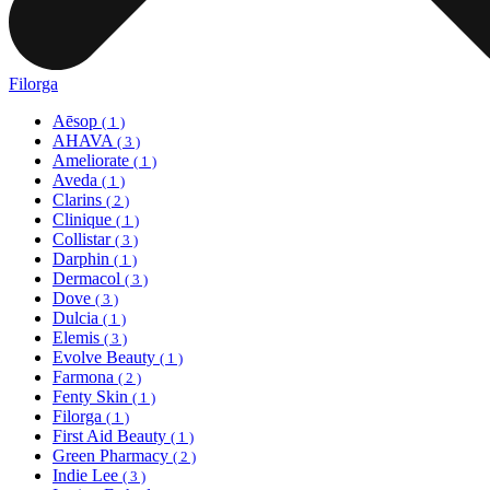
Filorga
Aēsop
( 1 )
AHAVA
( 3 )
Ameliorate
( 1 )
Aveda
( 1 )
Clarins
( 2 )
Clinique
( 1 )
Collistar
( 3 )
Darphin
( 1 )
Dermacol
( 3 )
Dove
( 3 )
Dulcia
( 1 )
Elemis
( 3 )
Evolve Beauty
( 1 )
Farmona
( 2 )
Fenty Skin
( 1 )
Filorga
( 1 )
First Aid Beauty
( 1 )
Green Pharmacy
( 2 )
Indie Lee
( 3 )