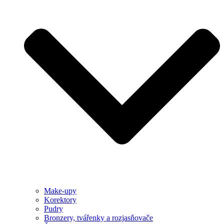
Make-upy
Korektory
Pudry
Bronzery, tvářenky a rozjasňovače