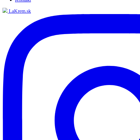
LaKrem.sk