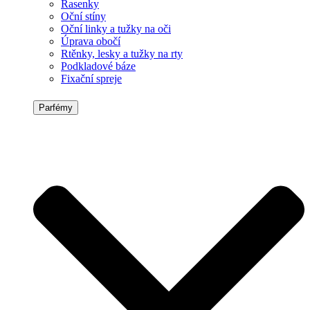
Řasenky
Oční stíny
Oční linky a tužky na oči
Úprava obočí
Rtěnky, lesky a tužky na rty
Podkladové báze
Fixační spreje
Parfémy