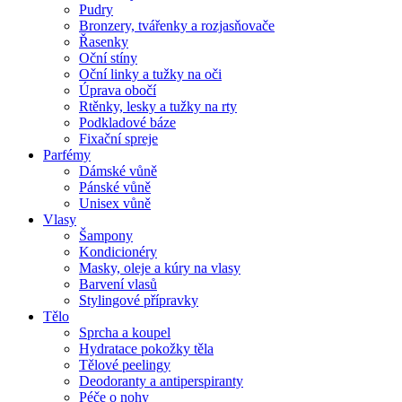
Pudry
Bronzery, tvářenky a rozjasňovače
Řasenky
Oční stíny
Oční linky a tužky na oči
Úprava obočí
Rtěnky, lesky a tužky na rty
Podkladové báze
Fixační spreje
Parfémy
Dámské vůně
Pánské vůně
Unisex vůně
Vlasy
Šampony
Kondicionéry
Masky, oleje a kúry na vlasy
Barvení vlasů
Stylingové přípravky
Tělo
Sprcha a koupel
Hydratace pokožky těla
Tělové peelingy
Deodoranty a antiperspiranty
Péče o nohy