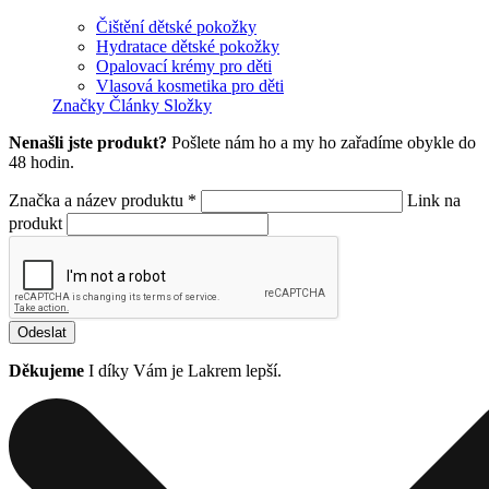
Čištění dětské pokožky
Hydratace dětské pokožky
Opalovací krémy pro děti
Vlasová kosmetika pro děti
Značky
Články
Složky
Nenašli jste produkt?
Pošlete nám ho a my ho zařadíme obykle do
48 hodin.
Značka a název produktu *
Link na
produkt
Odeslat
Děkujeme
I díky Vám je Lakrem lepší.