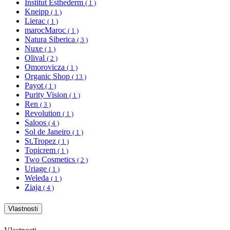
Institut Esthederm
( 1 )
Kneipp
( 1 )
Lierac
( 1 )
marocMaroc
( 1 )
Natura Siberica
( 3 )
Nuxe
( 1 )
Olival
( 2 )
Omorovicza
( 1 )
Organic Shop
( 13 )
Payot
( 1 )
Purity Vision
( 1 )
Ren
( 3 )
Revolution
( 1 )
Saloos
( 4 )
Sol de Janeiro
( 1 )
St.Tropez
( 1 )
Topicrem
( 1 )
Two Cosmetics
( 2 )
Uriage
( 1 )
Weleda
( 1 )
Ziaja
( 4 )
Vlastnosti