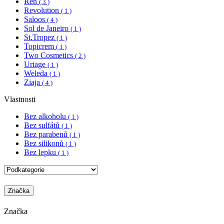
Ren
( 3 )
Revolution
( 1 )
Saloos
( 4 )
Sol de Janeiro
( 1 )
St.Tropez
( 1 )
Topicrem
( 1 )
Two Cosmetics
( 2 )
Uriage
( 1 )
Weleda
( 1 )
Ziaja
( 4 )
Vlastnosti
Bez alkoholu
( 1 )
Bez sulfátů
( 1 )
Bez parabenů
( 1 )
Bez silikonů
( 1 )
Bez lepku
( 1 )
Značka
Značka