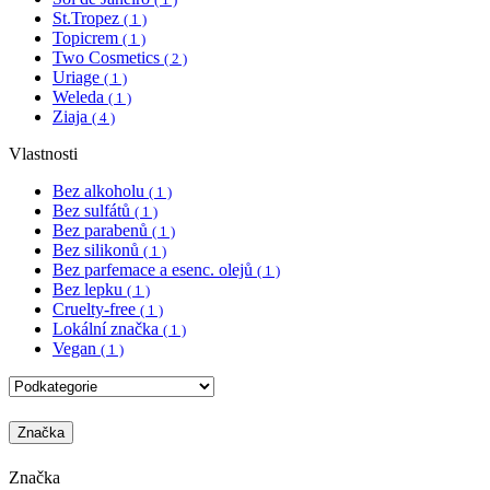
St.Tropez
( 1 )
Topicrem
( 1 )
Two Cosmetics
( 2 )
Uriage
( 1 )
Weleda
( 1 )
Ziaja
( 4 )
Vlastnosti
Bez alkoholu
( 1 )
Bez sulfátů
( 1 )
Bez parabenů
( 1 )
Bez silikonů
( 1 )
Bez parfemace a esenc. olejů
( 1 )
Bez lepku
( 1 )
Cruelty-free
( 1 )
Lokální značka
( 1 )
Vegan
( 1 )
Značka
Značka