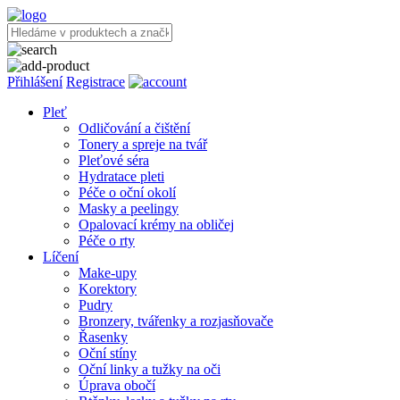
Přihlášení
Registrace
Pleť
Odličování a čištění
Tonery a spreje na tvář
Pleťové séra
Hydratace pleti
Péče o oční okolí
Masky a peelingy
Opalovací krémy na obličej
Péče o rty
Líčení
Make-upy
Korektory
Pudry
Bronzery, tvářenky a rozjasňovače
Řasenky
Oční stíny
Oční linky a tužky na oči
Úprava obočí