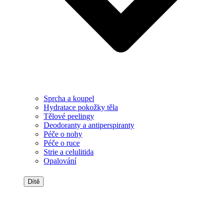
Sprcha a koupel
Hydratace pokožky těla
Tělové peelingy
Deodoranty a antiperspiranty
Péče o nohy
Péče o ruce
Strie a celulitida
Opalování
Dítě