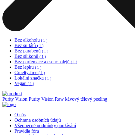
Bez alkoholu
( 1 )
Bez sulfátů
( 1 )
Bez parabenů
( 1 )
Bez silikonů
( 1 )
Bez parfemace a esenc. olejů
( 1 )
Bez lepku
( 1 )
Cruelty-free
( 1 )
Lokální značka
( 1 )
Vegan
( 1 )
Purity Vision
Purity Vision Raw kávový tělový peeling
O nás
Ochrana osobních údajů
Všeobecné podmínky používání
Pravidla fóra