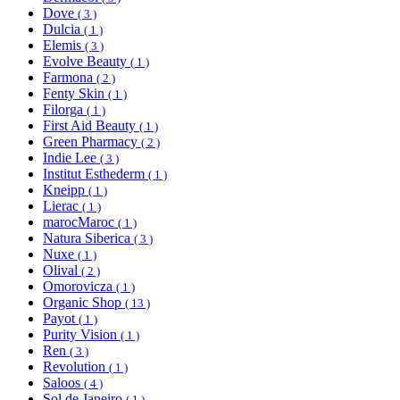
Dove
( 3 )
Dulcia
( 1 )
Elemis
( 3 )
Evolve Beauty
( 1 )
Farmona
( 2 )
Fenty Skin
( 1 )
Filorga
( 1 )
First Aid Beauty
( 1 )
Green Pharmacy
( 2 )
Indie Lee
( 3 )
Institut Esthederm
( 1 )
Kneipp
( 1 )
Lierac
( 1 )
marocMaroc
( 1 )
Natura Siberica
( 3 )
Nuxe
( 1 )
Olival
( 2 )
Omorovicza
( 1 )
Organic Shop
( 13 )
Payot
( 1 )
Purity Vision
( 1 )
Ren
( 3 )
Revolution
( 1 )
Saloos
( 4 )
Sol de Janeiro
( 1 )