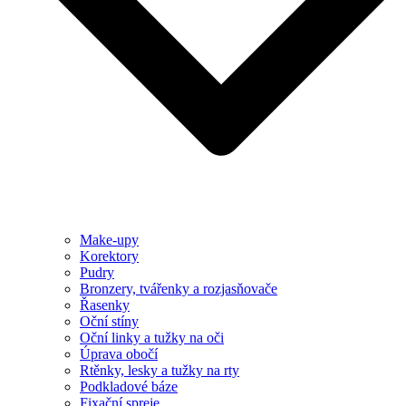
Make-upy
Korektory
Pudry
Bronzery, tvářenky a rozjasňovače
Řasenky
Oční stíny
Oční linky a tužky na oči
Úprava obočí
Rtěnky, lesky a tužky na rty
Podkladové báze
Fixační spreje