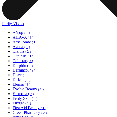
Purity Vision
Aēsop
( 1 )
AHAVA
( 3 )
Ameliorate
( 1 )
Aveda
( 1 )
Clarins
( 2 )
Clinique
( 1 )
Collistar
( 3 )
Darphin
( 1 )
Dermacol
( 3 )
Dove
( 3 )
Dulcia
( 1 )
Elemis
( 3 )
Evolve Beauty
( 1 )
Farmona
( 2 )
Fenty Skin
( 1 )
Filorga
( 1 )
First Aid Beauty
( 1 )
Green Pharmacy
( 2 )