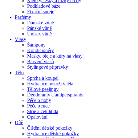
Rtěnky, lesky a tužky na rty
Podkladové báze
Fixační spreje
Parfémy
Dámské vůně
Pánské vůně
Unisex vůně
Vlasy
Šampony
Kondicionéry
Masky, oleje a kúry na vlasy
Barvení vlasů
Stylingové přípravky
Tělo
Sprcha a koupel
Hydratace pokožky těla
Tělové peelingy
Deodoranty a antiperspiranty
Péče o nohy
Péče o ruce
Strie a celulitida
Opalování
Dítě
Čištění dětské pokožky
Hydratace dětské pokožky