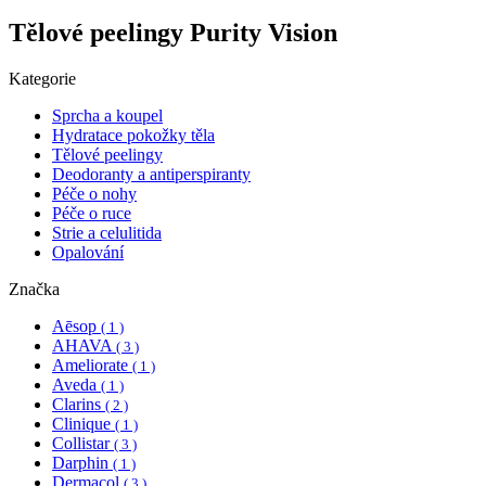
Tělové peelingy Purity Vision
Kategorie
Sprcha a koupel
Hydratace pokožky těla
Tělové peelingy
Deodoranty a antiperspiranty
Péče o nohy
Péče o ruce
Strie a celulitida
Opalování
Značka
Aēsop
( 1 )
AHAVA
( 3 )
Ameliorate
( 1 )
Aveda
( 1 )
Clarins
( 2 )
Clinique
( 1 )
Collistar
( 3 )
Darphin
( 1 )
Dermacol
( 3 )