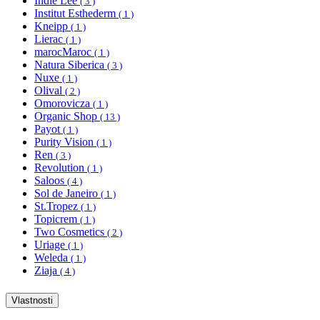
Indie Lee
( 3 )
Institut Esthederm
( 1 )
Kneipp
( 1 )
Lierac
( 1 )
marocMaroc
( 1 )
Natura Siberica
( 3 )
Nuxe
( 1 )
Olival
( 2 )
Omorovicza
( 1 )
Organic Shop
( 13 )
Payot
( 1 )
Purity Vision
( 1 )
Ren
( 3 )
Revolution
( 1 )
Saloos
( 4 )
Sol de Janeiro
( 1 )
St.Tropez
( 1 )
Topicrem
( 1 )
Two Cosmetics
( 2 )
Uriage
( 1 )
Weleda
( 1 )
Ziaja
( 4 )
Vlastnosti