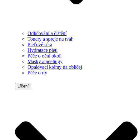
Odličování a čištění
Tonery a spreje na tvář
Pleťové séra
Hydratace pleti
Péče o oční okolí
Masky a peelingy
Opalovací krémy na obličej
Péče o rty
Líčení