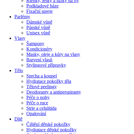
Rtěnky, lesky a tužky na rty
Podkladové báze
Fixační spreje
Parfémy
Dámské vůně
Pánské vůně
Unisex vůně
Vlasy
Šampony
Kondicionéry
Masky, oleje a kúry na vlasy
Barvení vlasů
Stylingové přípravky
Tělo
Sprcha a koupel
Hydratace pokožky těla
Tělové peelingy
Deodoranty a antiperspiranty
Péče o nohy
Péče o ruce
Strie a celulitida
Opalování
Dítě
Čištění dětské pokožky
Hydratace dětské pokožky