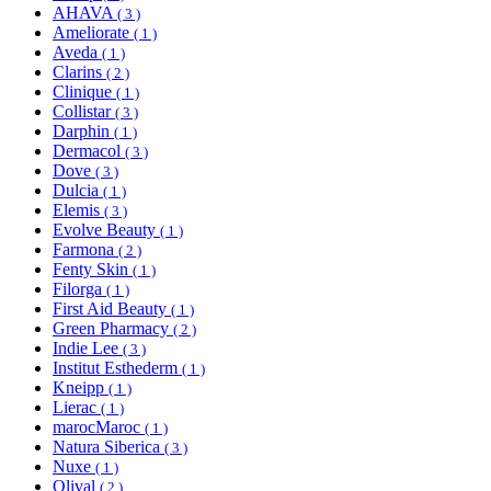
AHAVA
( 3 )
Ameliorate
( 1 )
Aveda
( 1 )
Clarins
( 2 )
Clinique
( 1 )
Collistar
( 3 )
Darphin
( 1 )
Dermacol
( 3 )
Dove
( 3 )
Dulcia
( 1 )
Elemis
( 3 )
Evolve Beauty
( 1 )
Farmona
( 2 )
Fenty Skin
( 1 )
Filorga
( 1 )
First Aid Beauty
( 1 )
Green Pharmacy
( 2 )
Indie Lee
( 3 )
Institut Esthederm
( 1 )
Kneipp
( 1 )
Lierac
( 1 )
marocMaroc
( 1 )
Natura Siberica
( 3 )
Nuxe
( 1 )
Olival
( 2 )