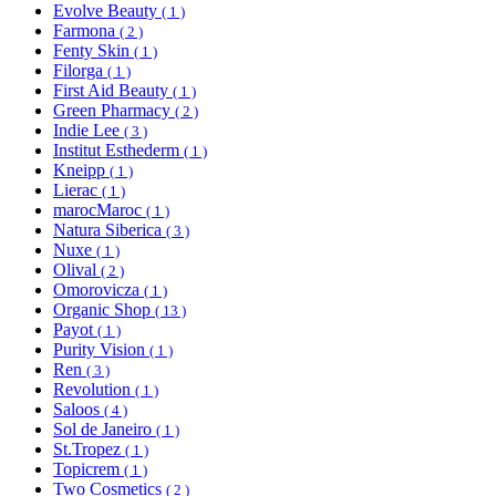
Evolve Beauty
( 1 )
Farmona
( 2 )
Fenty Skin
( 1 )
Filorga
( 1 )
First Aid Beauty
( 1 )
Green Pharmacy
( 2 )
Indie Lee
( 3 )
Institut Esthederm
( 1 )
Kneipp
( 1 )
Lierac
( 1 )
marocMaroc
( 1 )
Natura Siberica
( 3 )
Nuxe
( 1 )
Olival
( 2 )
Omorovicza
( 1 )
Organic Shop
( 13 )
Payot
( 1 )
Purity Vision
( 1 )
Ren
( 3 )
Revolution
( 1 )
Saloos
( 4 )
Sol de Janeiro
( 1 )
St.Tropez
( 1 )
Topicrem
( 1 )
Two Cosmetics
( 2 )