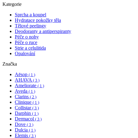
Kategorie
Sprcha a koupel
Hydratace pokožky těla
Tělové peelingy
Deodoranty a antiperspiranty
Péče o nohy
Péče o ruce
Strie a celulitida
Opalování
Značka
Aēsop
( 1 )
AHAVA
( 3 )
Ameliorate
( 1 )
Aveda
( 1 )
Clarins
( 2 )
Clinique
( 1 )
Collistar
( 3 )
Darphin
( 1 )
Dermacol
( 3 )
Dove
( 3 )
Dulcia
( 1 )
Elemis
( 3 )