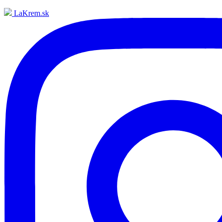
LaKrem.sk