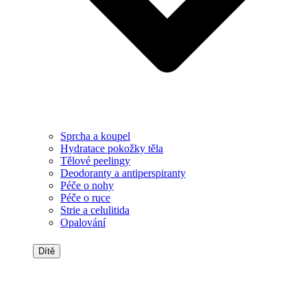
Sprcha a koupel
Hydratace pokožky těla
Tělové peelingy
Deodoranty a antiperspiranty
Péče o nohy
Péče o ruce
Strie a celulitida
Opalování
Dítě