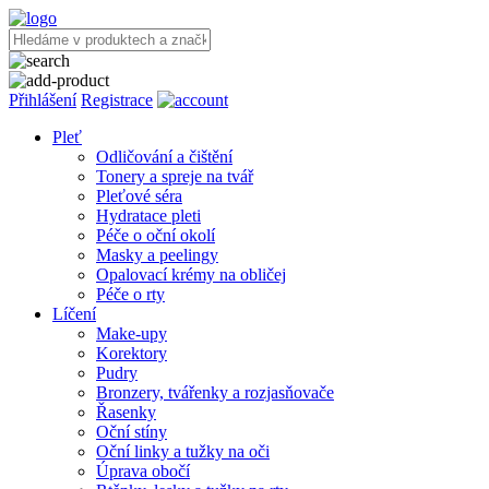
Přihlášení
Registrace
Pleť
Odličování a čištění
Tonery a spreje na tvář
Pleťové séra
Hydratace pleti
Péče o oční okolí
Masky a peelingy
Opalovací krémy na obličej
Péče o rty
Líčení
Make-upy
Korektory
Pudry
Bronzery, tvářenky a rozjasňovače
Řasenky
Oční stíny
Oční linky a tužky na oči
Úprava obočí