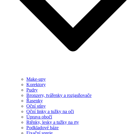
Make-upy
Korektory
Pudry
Bronzery, tvářenky a rozjasňovače
Řasenky
Oční stíny
Oční linky a tužky na oči
Úprava obočí
Rtěnky, lesky a tužky na rty
Podkladové báze
Fixační spreje