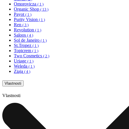
Omorovicza
( 1 )
Organic Shop
( 13 )
Payot
( 1 )
Purity Vision
( 1 )
Ren
( 3 )
Revolution
( 1 )
Saloos
( 4 )
Sol de Janeiro
( 1 )
St.Tropez
( 1 )
Topicrem
( 1 )
Two Cosmetics
( 2 )
Uriage
( 1 )
Weleda
( 1 )
Ziaja
( 4 )
Vlastnosti
Vlastnosti