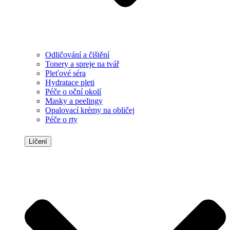
Odličování a čištění
Tonery a spreje na tvář
Pleťové séra
Hydratace pleti
Péče o oční okolí
Masky a peelingy
Opalovací krémy na obličej
Péče o rty
Líčení