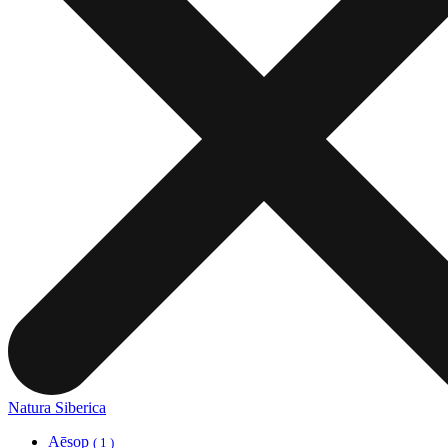
Natura Siberica
Aēsop
( 1 )