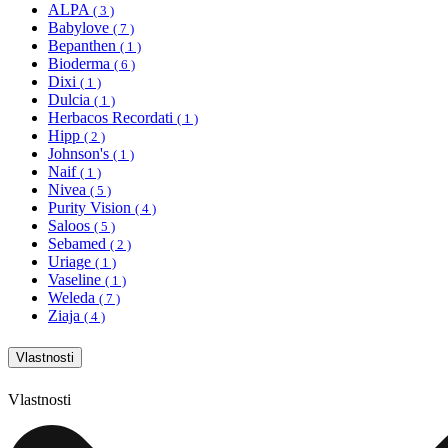
ALPA
( 3 )
Babylove
( 7 )
Bepanthen
( 1 )
Bioderma
( 6 )
Dixi
( 1 )
Dulcia
( 1 )
Herbacos Recordati
( 1 )
Hipp
( 2 )
Johnson's
( 1 )
Naif
( 1 )
Nivea
( 5 )
Purity Vision
( 4 )
Saloos
( 5 )
Sebamed
( 2 )
Uriage
( 1 )
Vaseline
( 1 )
Weleda
( 7 )
Ziaja
( 4 )
Vlastnosti
Vlastnosti