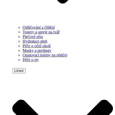
Odličování a čištění
Tonery a spreje na tvář
Pleťové séra
Hydratace pleti
Péče o oční okolí
Masky a peelingy
Opalovací krémy na obličej
Péče o rty
Líčení