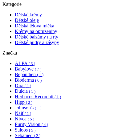
Kategorie
Dětské krémy
Dětské oleje
Dětská tělová mléka
Krémy na opruzeniny
Dětské balzámy na rty
Dětské pudry a zásypy
Značka
ALPA
( 3 )
Babylove
( 7 )
Bepanthen
( 1 )
Bioderma
( 6 )
Dixi
( 1 )
Dulcia
( 1 )
Herbacos Recordati
( 1 )
Hipp
( 2 )
Johnson's
( 1 )
Naif
( 1 )
Nivea
( 5 )
Purity Vision
( 4 )
Saloos
( 5 )
Sebamed
( 2 )