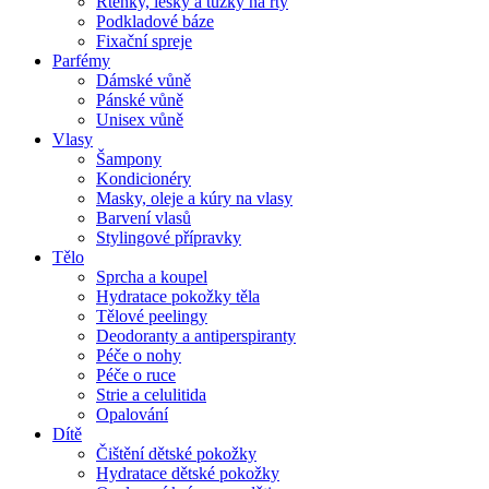
Rtěnky, lesky a tužky na rty
Podkladové báze
Fixační spreje
Parfémy
Dámské vůně
Pánské vůně
Unisex vůně
Vlasy
Šampony
Kondicionéry
Masky, oleje a kúry na vlasy
Barvení vlasů
Stylingové přípravky
Tělo
Sprcha a koupel
Hydratace pokožky těla
Tělové peelingy
Deodoranty a antiperspiranty
Péče o nohy
Péče o ruce
Strie a celulitida
Opalování
Dítě
Čištění dětské pokožky
Hydratace dětské pokožky