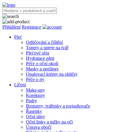
Přihlášení
Registrace
Pleť
Odličování a čištění
Tonery a spreje na tvář
Pleťové séra
Hydratace pleti
Péče o oční okolí
Masky a peelingy
Opalovací krémy na obličej
Péče o rty
Líčení
Make-upy
Korektory
Pudry
Bronzery, tvářenky a rozjasňovače
Řasenky
Oční stíny
Oční linky a tužky na oči
Úprava obočí