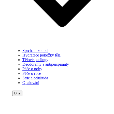
Sprcha a koupel
Hydratace pokožky těla
Tělové peelingy
Deodoranty a antiperspiranty
Péče o nohy
Péče o ruce
Strie a celulitida
Opalování
Dítě