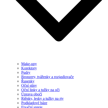
Make-upy
Korektory
Pudry
Bronzery, tvářenky a rozjasňovače
Řasenky
Oční stíny
Oční linky a tužky na oči
Úprava obočí
Rtěnky, lesky a tužky na rty
Podkladové báze
Fixační spreje