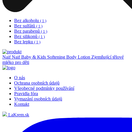
Bez alkoholu
( 1 )
Bez sulfátů
( 1 )
Bez parabenů
( 1 )
Bez silikonů
( 1 )
Bez lepku
( 1 )
Naif
Naif Baby & Kids Softening Body Lotion Zjemňující tělové
mléko pro děti
O nás
Ochrana osobních údajů
Všeobecné podmínky používání
Pravidla fóra
Vymazání osobních údajů
Kontakt
LaKrem.sk