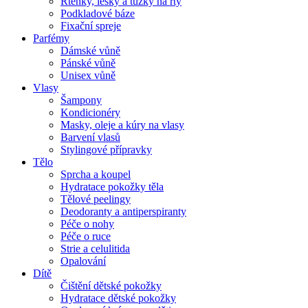
Rtěnky, lesky a tužky na rty
Podkladové báze
Fixační spreje
Parfémy
Dámské vůně
Pánské vůně
Unisex vůně
Vlasy
Šampony
Kondicionéry
Masky, oleje a kúry na vlasy
Barvení vlasů
Stylingové přípravky
Tělo
Sprcha a koupel
Hydratace pokožky těla
Tělové peelingy
Deodoranty a antiperspiranty
Péče o nohy
Péče o ruce
Strie a celulitida
Opalování
Dítě
Čištění dětské pokožky
Hydratace dětské pokožky