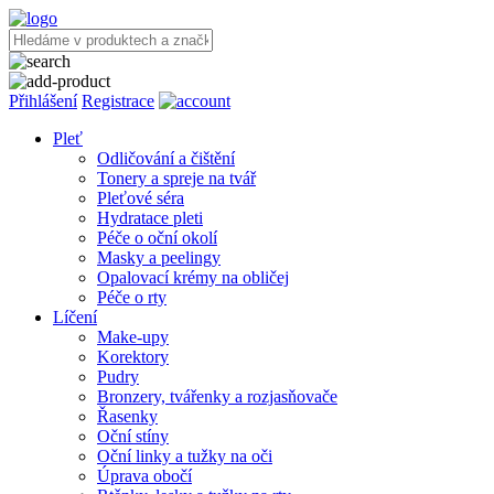
Přihlášení
Registrace
Pleť
Odličování a čištění
Tonery a spreje na tvář
Pleťové séra
Hydratace pleti
Péče o oční okolí
Masky a peelingy
Opalovací krémy na obličej
Péče o rty
Líčení
Make-upy
Korektory
Pudry
Bronzery, tvářenky a rozjasňovače
Řasenky
Oční stíny
Oční linky a tužky na oči
Úprava obočí