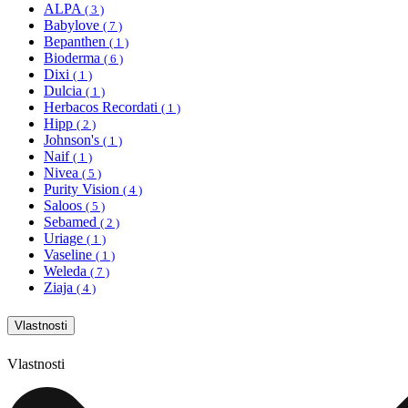
ALPA
( 3 )
Babylove
( 7 )
Bepanthen
( 1 )
Bioderma
( 6 )
Dixi
( 1 )
Dulcia
( 1 )
Herbacos Recordati
( 1 )
Hipp
( 2 )
Johnson's
( 1 )
Naif
( 1 )
Nivea
( 5 )
Purity Vision
( 4 )
Saloos
( 5 )
Sebamed
( 2 )
Uriage
( 1 )
Vaseline
( 1 )
Weleda
( 7 )
Ziaja
( 4 )
Vlastnosti
Vlastnosti