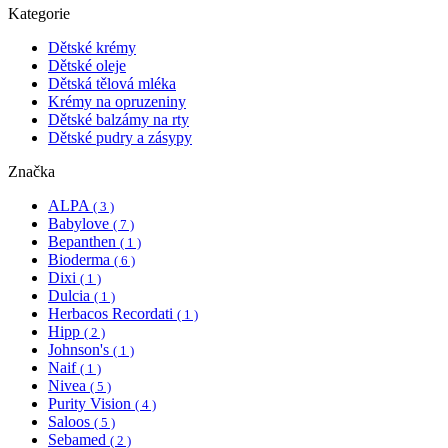
Kategorie
Dětské krémy
Dětské oleje
Dětská tělová mléka
Krémy na opruzeniny
Dětské balzámy na rty
Dětské pudry a zásypy
Značka
ALPA
( 3 )
Babylove
( 7 )
Bepanthen
( 1 )
Bioderma
( 6 )
Dixi
( 1 )
Dulcia
( 1 )
Herbacos Recordati
( 1 )
Hipp
( 2 )
Johnson's
( 1 )
Naif
( 1 )
Nivea
( 5 )
Purity Vision
( 4 )
Saloos
( 5 )
Sebamed
( 2 )