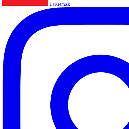
LaKrem.sk