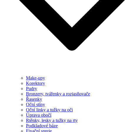
Make-upy
Korektory
Pudry
Bronzery, tvářenky a rozjasňovače
Řasenky
Oční stíny
Oční linky a tužky na oči
Úprava obočí
Rtěnky, lesky a tužky na rty
Podkladové báze
Fixační spreje