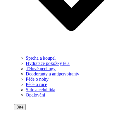
Sprcha a koupel
Hydratace pokožky těla
Tělové peelingy
Deodoranty a antiperspiranty
Péče o nohy
Péče o ruce
Strie a celulitida
Opalování
Dítě