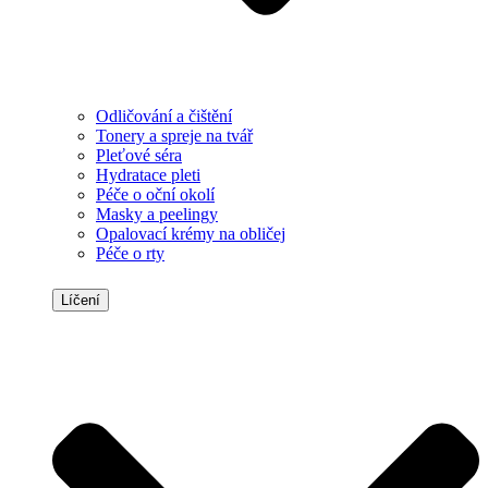
Odličování a čištění
Tonery a spreje na tvář
Pleťové séra
Hydratace pleti
Péče o oční okolí
Masky a peelingy
Opalovací krémy na obličej
Péče o rty
Líčení