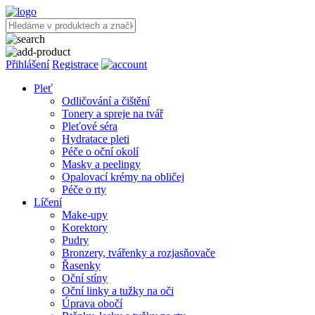
Přihlášení
Registrace
Pleť
Odličování a čištění
Tonery a spreje na tvář
Pleťové séra
Hydratace pleti
Péče o oční okolí
Masky a peelingy
Opalovací krémy na obličej
Péče o rty
Líčení
Make-upy
Korektory
Pudry
Bronzery, tvářenky a rozjasňovače
Řasenky
Oční stíny
Oční linky a tužky na oči
Úprava obočí