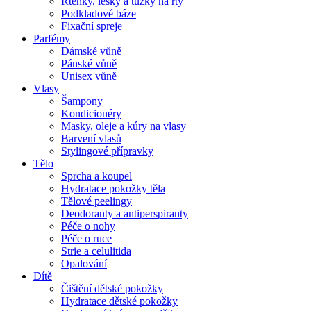
Rtěnky, lesky a tužky na rty
Podkladové báze
Fixační spreje
Parfémy
Dámské vůně
Pánské vůně
Unisex vůně
Vlasy
Šampony
Kondicionéry
Masky, oleje a kúry na vlasy
Barvení vlasů
Stylingové přípravky
Tělo
Sprcha a koupel
Hydratace pokožky těla
Tělové peelingy
Deodoranty a antiperspiranty
Péče o nohy
Péče o ruce
Strie a celulitida
Opalování
Dítě
Čištění dětské pokožky
Hydratace dětské pokožky