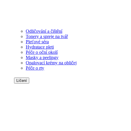
Odličování a čištění
Tonery a spreje na tvář
Pleťové séra
Hydratace pleti
Péče o oční okolí
Masky a peelingy
Opalovací krémy na obličej
Péče o rty
Líčení