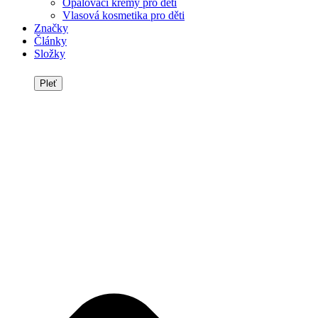
Opalovací krémy pro děti
Vlasová kosmetika pro děti
Značky
Články
Složky
Pleť